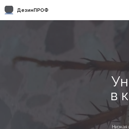
ДезинПРОФ
Ун
в 
Низкая 