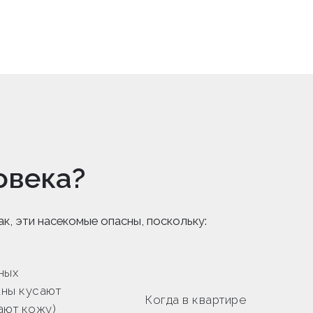
овека?
к, эти насекомые опасны, поскольку:
ных
аны кусают
Когда в квартире
ают кожу)