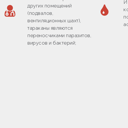
И
других помещений
к
(подвалов,
п
вентиляционных шахт),
а
тараканы являются
переносчиками паразитов,
вирусов и бактерий;