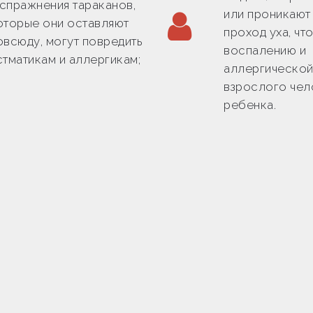
спражнения тараканов,
или проникают
оторые они оставляют
проход уха, чт
овсюду, могут повредить
воспалению и
стматикам и аллергикам;
аллергической
взрослого чел
ребенка.