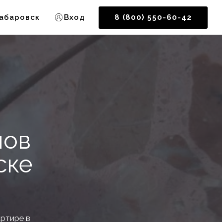
абаровск
Вход
8 (800) 550-60-42
нов
ске
артире в