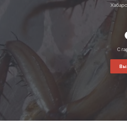
Хабаро
С га
Вы