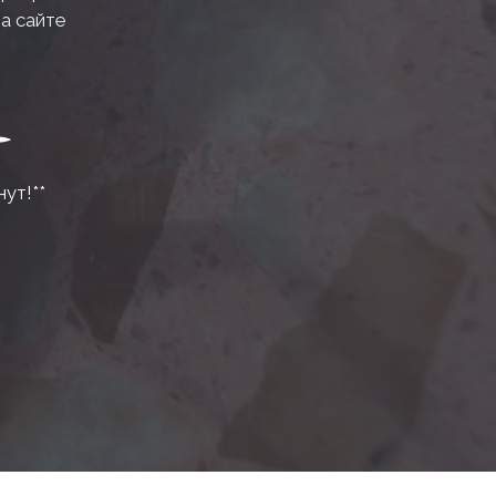
на сайте
нут!**